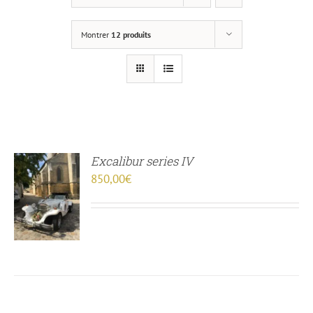
Montrer
12 produits
Excalibur series IV
850,00
€
R