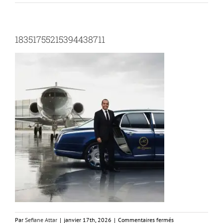
18351755215394438711
sur
Par
Sefiane Attar
|
janvier 17th, 2026
|
Commentaires fermés