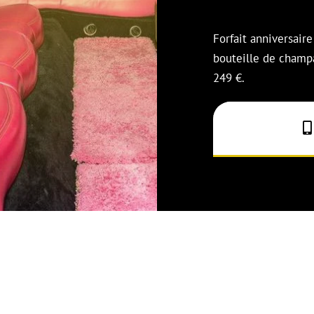
Forfait anniversair
bouteille de champ
249 €.