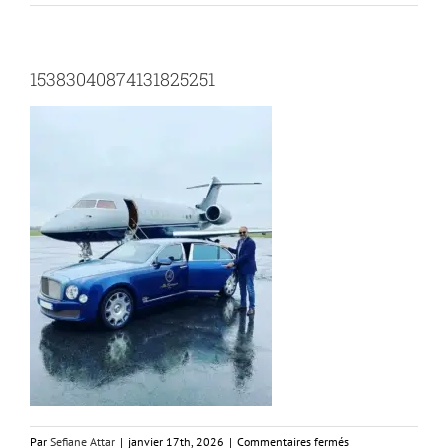
15383040874131825251
sur
Par
Sefiane Attar
|
janvier 17th, 2026
|
Commentaires fermés