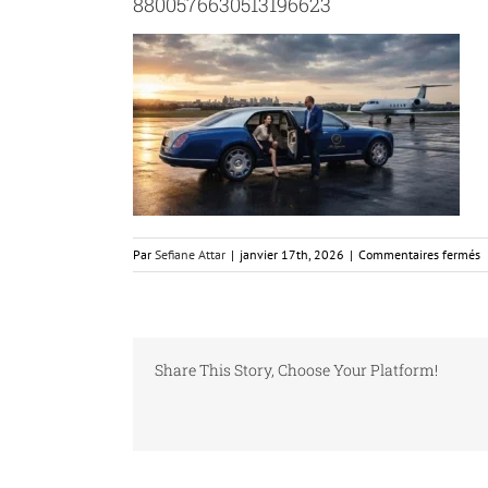
8800576630513196623
s
Par
Sefiane Attar
|
janvier 17th, 2026
|
Commentaires fermés
8
Share This Story, Choose Your Platform!