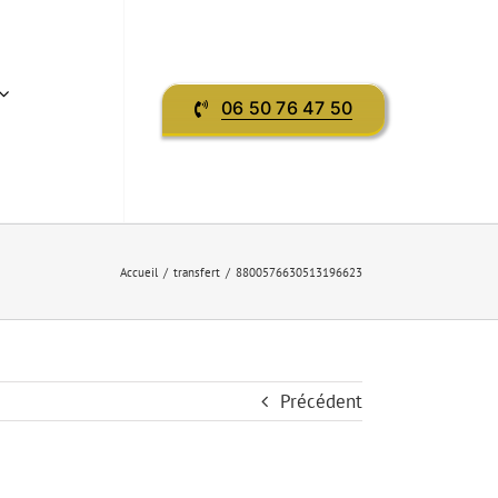
06 50 76 47 50
Accueil
transfert
8800576630513196623
Précédent