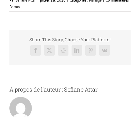
Par
Sefiane Attar
|
juillet 1st, 2026
|
Catégories :
Mariage
|
Commentaires
sur
fermés
Cortège
de
mariage
:
quels
Share This Story, Choose Your Platform!
transports
choisir
Facebook
X
Reddit
LinkedIn
Pinterest
Vk
et
pourquoi
faire
appel
à
des
À propos de l'auteur :
Sefiane Attar
chauffeurs
professionnels
?