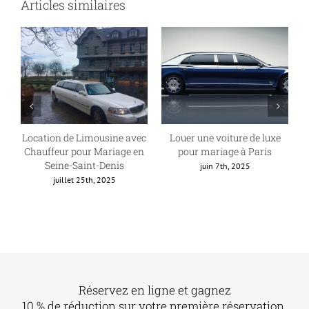
Articles similaires
La location de voiture
Comment louer une
L
luxueuse pour mariage à
Mercedes Class E pour
Paris : comment choisir le
mariage à Paris ?
meilleur service ?
août 16th, 2025
novembre 15th, 2025
Réservez en ligne et gagnez