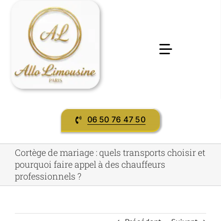
Passer
au
contenu
Toggle
Navigatio
Accueil
06 50 76 47 50
Préstations & services
Cortège de mariage : quels transports choisir et
Evènement
pourquoi faire appel à des chauffeurs
professionnels ?
contact