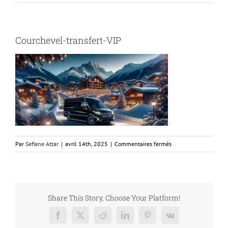
Courchevel-transfert-VIP
sur
Par
Sefiane Attar
|
avril 14th, 2025
|
Commentaires fermés
Courchevel-
transfert-
VIP
Share This Story, Choose Your Platform!
Facebook
X
Reddit
LinkedIn
Pinterest
Vk