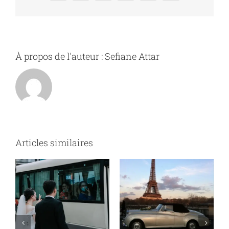
en
Seine-
Saint-
Denis
À propos de l'auteur :
Sefiane Attar
Articles similaires