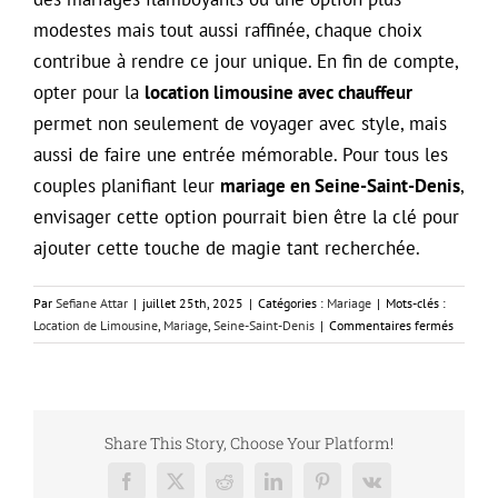
modestes mais tout aussi raffinée, chaque choix
contribue à rendre ce jour unique. En fin de compte,
opter pour la
location limousine avec chauffeur
permet non seulement de voyager avec style, mais
aussi de faire une entrée mémorable. Pour tous les
couples planifiant leur
mariage en Seine-Saint-Denis
,
envisager cette option pourrait bien être la clé pour
ajouter cette touche de magie tant recherchée.
Par
Sefiane Attar
|
juillet 25th, 2025
|
Catégories :
Mariage
|
Mots-clés :
sur
Location de Limousine
,
Mariage
,
Seine-Saint-Denis
|
Commentaires fermés
Locatio
de
Limousi
avec
Chauffe
Share This Story, Choose Your Platform!
pour
Mariage
Facebook
X
Reddit
LinkedIn
Pinterest
Vk