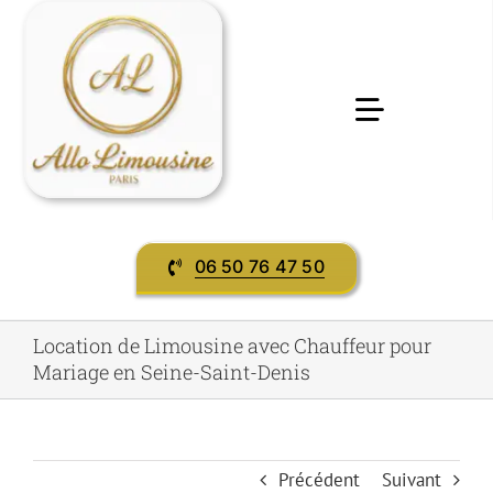
Passer
au
contenu
Toggle
Navigatio
Accueil
06 50 76 47 50
Préstations & services
Location de Limousine avec Chauffeur pour
Evènement
Mariage en Seine-Saint-Denis
contact
Précédent
Suivant