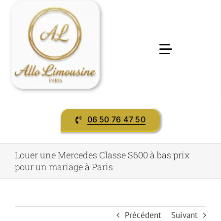
Passer
au
contenu
Toggle
Navigatio
Accueil
06 50 76 47 50
Préstations & services
Louer une Mercedes Classe S600 à bas prix
Evènement
pour un mariage à Paris
contact
Précédent
Suivant