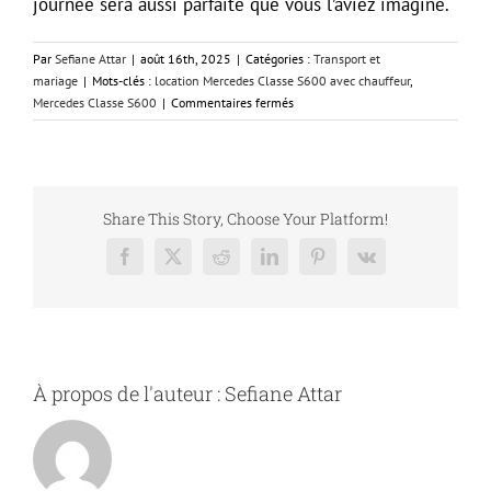
journée sera aussi parfaite que vous l’aviez imaginé.
Par
Sefiane Attar
|
août 16th, 2025
|
Catégories :
Transport et
mariage
|
Mots-clés :
location Mercedes Classe S600 avec chauffeur
,
sur
Mercedes Classe S600
|
Commentaires fermés
Louer
une
Mercedes
Classe
S600
Share This Story, Choose Your Platform!
à
bas
Facebook
X
Reddit
LinkedIn
Pinterest
Vk
prix
pour
un
mariage
à
Paris
À propos de l'auteur :
Sefiane Attar