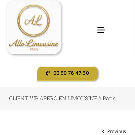
Passer
au
contenu
Toggle
Navigatio
Accueil
06 50 76 47 50
Préstations & services
Evènement
CLIENT VIP APERO EN LIMOUSINE à Paris
contact
Previous