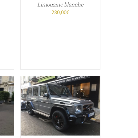
Limousine blanche
Plage
280,00
€
de
rix :
320,00€
1050,00€
APERÇU
DUIT
IEURS
ATIONS.