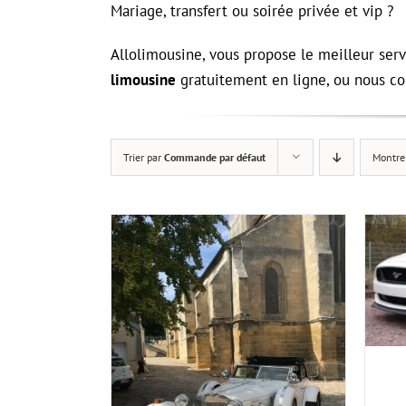
Mariage, transfert ou soirée privée et vip ?
Allolimousine, vous propose le meilleur ser
limousine
gratuitement en ligne, ou nous co
Trier par
Commande par défaut
Montre
Note
5.00
AJOUTER AU PANIER
/
APERÇU
sur 5
ER
/
APERÇU