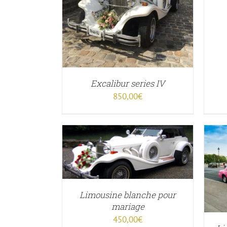
Excalibur series IV
850,00
€
ER
/
APERÇU
CE
CHOIX DES OPTIONS
/
APERÇU
PRODUIT
A
Limousine blanche pour
PLUSIEURS
mariage
VARIATIONS.
450,00
€
LES