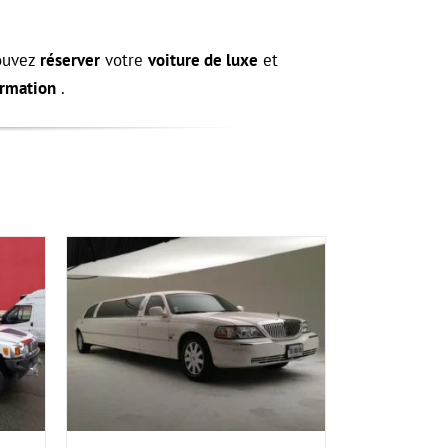
pouvez
réserver
votre
voiture de luxe
et
ormation
.
PERÇU