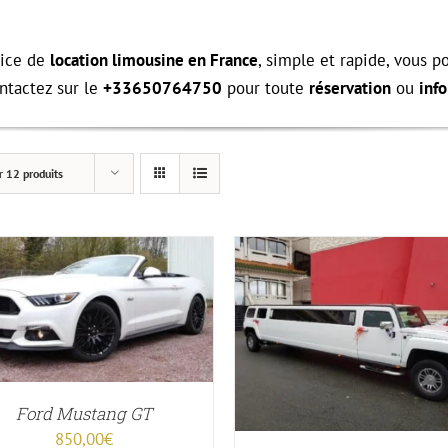
vice de
location limousine en France
, simple et rapide, vous 
ntactez sur le
+33650764750
pour toute
réservation
ou
inf
r
12 produits
Note
4.25
Note
4.13
CE
CHOIX DES OPTIONS
/
APERÇU
AJOUTER AU PANIER
/
A
sur 5
sur 5
PRODUIT
A
PLUSIEURS
Ford Mustang GT
VARIATIONS.
850,00
€