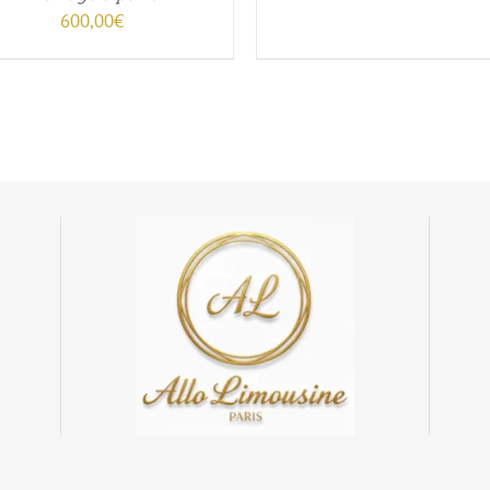
SUR
600,00
€
à
LA
PAGE
DU
PRODUIT