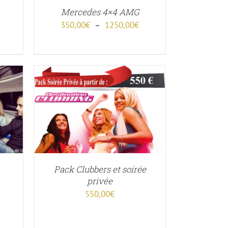
Mercedes 4×4 AMG
IONS
Plage
350,00
€
–
1250,00
€
VENT
de
SIES
prix :
350,00€
à
E
1250,00€
DUIT
PERÇU
Pack Clubbers et soirée
privée
Plage
550,00
€
de
rix :
330,00€