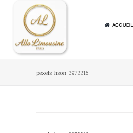
Passer
au
contenu
ACCUEI
pexels-hson-3972216