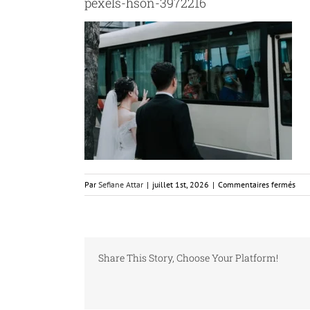
pexels-hson-3972216
sur
Par
Sefiane Attar
|
juillet 1st, 2026
|
Commentaires fermés
pexe
hso
397
Share This Story, Choose Your Platform!