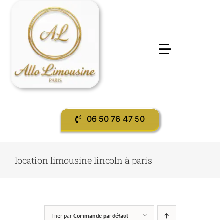
Passer
au
contenu
Toggle
Navigatio
Accueil
06 50 76 47 50
Préstations & services
Evènement
location limousine lincoln à paris
contact
Trier par
Commande par défaut