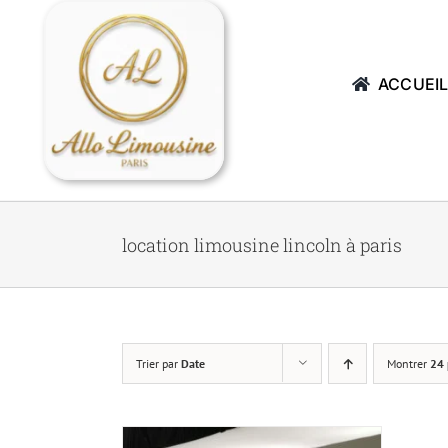
Passer
au
contenu
ACCUEI
location limousine lincoln à paris
Trier par
Date
Montrer
24 