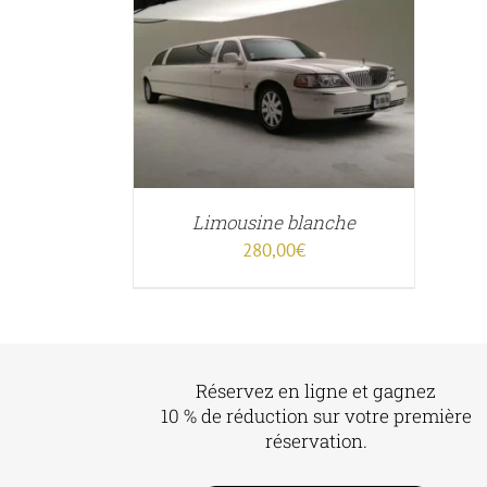
.13
ER
/
APERÇU
5
Limousine blanche
280,00
€
Réservez en ligne et gagnez
10 % de réduction sur votre première
réservation.