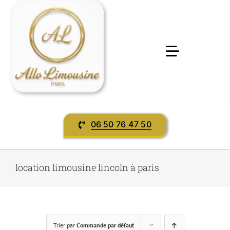
Passer
au
contenu
Toggle
Navigatio
Accueil
06 50 76 47 50
Préstations & services
Evènement
location limousine lincoln à paris
contact
Trier par
Commande par défaut