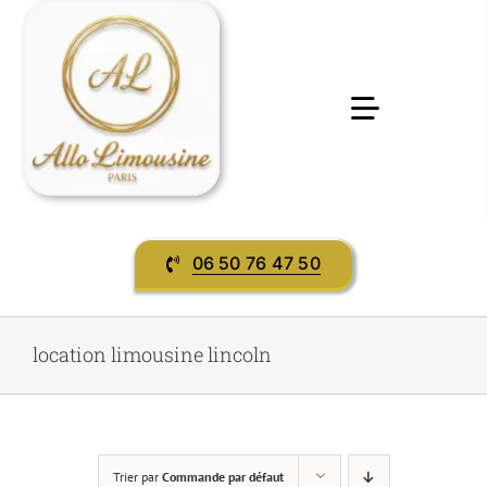
Passer
au
contenu
Toggle
Navigatio
Accueil
06 50 76 47 50
Préstations & services
Evènement
location limousine lincoln
contact
Trier par
Commande par défaut