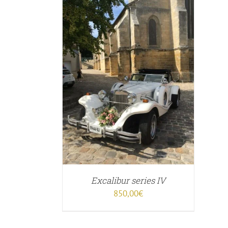
ER
/
APERÇU
Excalibur series IV
850,00
€