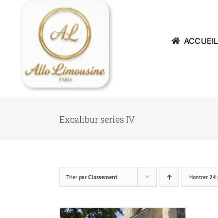
Passer
au
contenu
ACCUEI
Excalibur series IV
Trier par
Classement
Montrer
24 