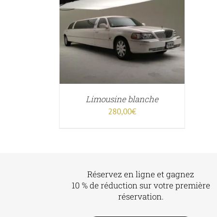
.13
ER
/
APERÇU
5
Limousine blanche
280,00
€
Réservez en ligne et gagnez
10 % de réduction sur votre première
réservation.