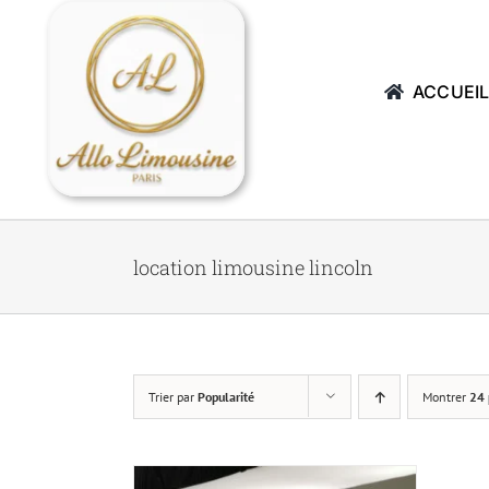
Passer
au
contenu
ACCUEI
location limousine lincoln
Trier par
Popularité
Montrer
24 